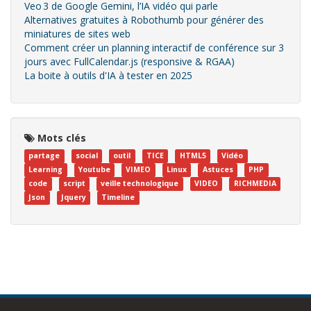
Veo 3 de Google Gemini, l’IA vidéo qui parle
Alternatives gratuites à Robothumb pour générer des
miniatures de sites web
Comment créer un planning interactif de conférence sur 3
jours avec FullCalendar.js (responsive & RGAA)
La boite à outils d'IA à tester en 2025
Mots clés
partage
social
outil
TICE
HTML5
Vidéo
Learning
Youtube
VIMEO
Linux
Astuces
PHP
code
script
veille technologique
VIDEO
RICHMEDIA
Json
Jquery
Timeline