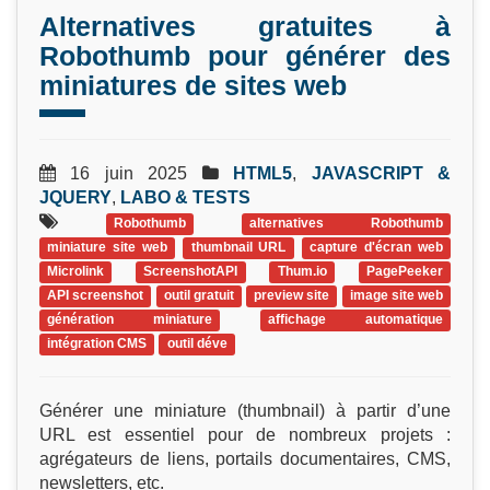
Alternatives gratuites à
Robothumb pour générer des
miniatures de sites web
16 juin 2025
HTML5
,
JAVASCRIPT &
JQUERY
,
LABO & TESTS
Robothumb
alternatives Robothumb
miniature site web
thumbnail URL
capture d'écran web
Microlink
ScreenshotAPI
Thum.io
PagePeeker
API screenshot
outil gratuit
preview site
image site web
génération miniature
affichage automatique
intégration CMS
outil déve
Générer une miniature (thumbnail) à partir d’une
URL est essentiel pour de nombreux projets :
agrégateurs de liens, portails documentaires, CMS,
newsletters, etc.