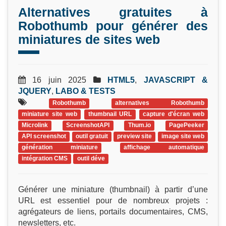
Alternatives gratuites à
Robothumb pour générer des
miniatures de sites web
16 juin 2025
HTML5
,
JAVASCRIPT &
JQUERY
,
LABO & TESTS
Robothumb
alternatives Robothumb
miniature site web
thumbnail URL
capture d'écran web
Microlink
ScreenshotAPI
Thum.io
PagePeeker
API screenshot
outil gratuit
preview site
image site web
génération miniature
affichage automatique
intégration CMS
outil déve
Générer une miniature (thumbnail) à partir d’une
URL est essentiel pour de nombreux projets :
agrégateurs de liens, portails documentaires, CMS,
newsletters, etc.