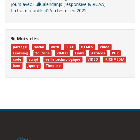
jours avec FullCalendar.js (responsive & RGAA)
La boite à outils d'IA à tester en 2025
Mots clés
partage
social
outil
TICE
HTML5
Vidéo
Learning
Youtube
VIMEO
Linux
Astuces
PHP
code
script
veille technologique
VIDEO
RICHMEDIA
Json
Jquery
Timeline