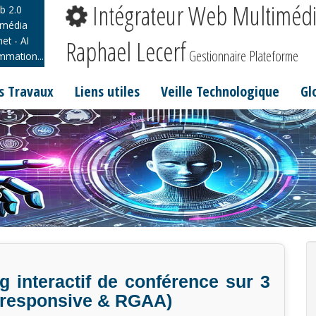
Intégrateur Web Multimédi
b 2.0
imédia
net - AI
Raphael Lecerf
Gestionnaire Plateforme
mation...
s Travaux
Liens utiles
Veille Technologique
Gl
 interactif de conférence sur 3
 (responsive & RGAA)