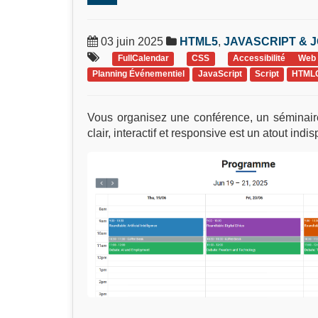
03 juin 2025
HTML5
,
JAVASCRIPT & 
FullCalendar
CSS
Accessibilité Web
Planning Événementiel
JavaScript
Script
HTML
Vous organisez une conférence, un séminair
clair, interactif et responsive est un atout ind