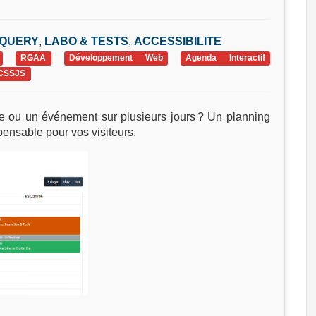
JQUERY
,
LABO & TESTS
,
ACCESSIBILITE
RGAA
Développement Web
Agenda Interactif
CSSJS
e ou un événement sur plusieurs jours ? Un planning
ispensable pour vos visiteurs.