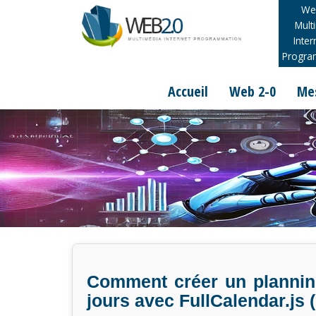
We
Mult
Inter
Program
Accueil
Web 2-0
Me
Comment créer un planning
jours avec FullCalendar.js