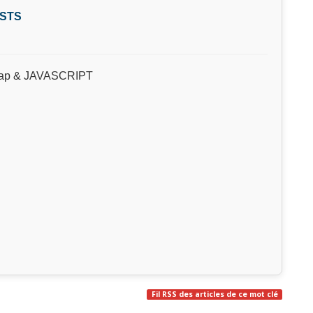
ESTS
e Map & JAVASCRIPT
Fil RSS des articles de ce mot clé