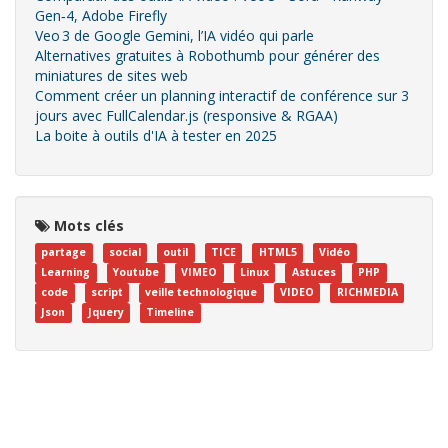
Gen‑4, Adobe Firefly
Veo 3 de Google Gemini, l’IA vidéo qui parle
Alternatives gratuites à Robothumb pour générer des
miniatures de sites web
Comment créer un planning interactif de conférence sur 3
jours avec FullCalendar.js (responsive & RGAA)
La boite à outils d'IA à tester en 2025
Mots clés
partage
social
outil
TICE
HTML5
Vidéo
Learning
Youtube
VIMEO
Linux
Astuces
PHP
code
script
veille technologique
VIDEO
RICHMEDIA
Json
Jquery
Timeline