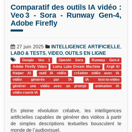
Comparatif des outils IA vidéo :
Veo 3 - Sora - Runway Gen‑4,
Adobe Firefly
27 juin 2025
INTELLIGENCE ARTIFICIELLE
,
LABO & TESTS
,
VIDEO
,
OUTILS EN LIGNE
Google Veo 3
OpenAI Sora
Runway Gen‑4
Adobe Firefly Video
Luma Labs Dream Machine
Argil AI
Haiper AI
outil IA vidéo
création vidéo avec IA
vidéo générée par IA
IA text-to-video
générer une vidéo avec un prompt
animation IA
vidéo courte IA
En pleine révolution créative, les intelligences
artificielles capables de générer des vidéos à partir
de simples descriptions textuelles bousculent le
monde de l’audiovisuel.