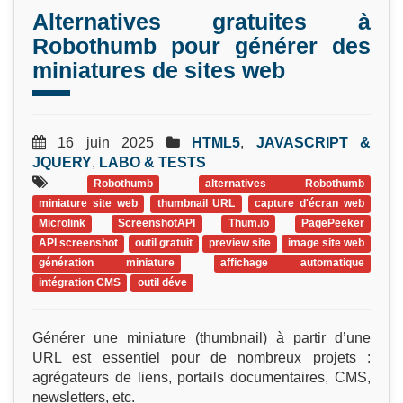
Alternatives gratuites à
Robothumb pour générer des
miniatures de sites web
16 juin 2025
HTML5
,
JAVASCRIPT &
JQUERY
,
LABO & TESTS
Robothumb
alternatives Robothumb
miniature site web
thumbnail URL
capture d'écran web
Microlink
ScreenshotAPI
Thum.io
PagePeeker
API screenshot
outil gratuit
preview site
image site web
génération miniature
affichage automatique
intégration CMS
outil déve
Générer une miniature (thumbnail) à partir d’une
URL est essentiel pour de nombreux projets :
agrégateurs de liens, portails documentaires, CMS,
newsletters, etc.