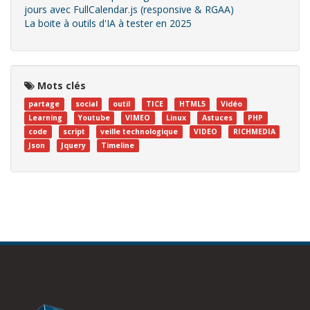
jours avec FullCalendar.js (responsive & RGAA)
La boite à outils d'IA à tester en 2025
Mots clés
partage
social
outil
TICE
HTML5
Vidéo
Learning
Youtube
VIMEO
Linux
Astuces
PHP
code
script
veille technologique
VIDEO
RICHMEDIA
Json
Jquery
Timeline