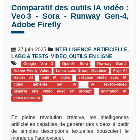
Comparatif des outils IA vidéo :
Veo 3 - Sora - Runway Gen‑4,
Adobe Firefly
27 juin 2025
INTELLIGENCE ARTIFICIELLE
,
LABO & TESTS
,
VIDEO
,
OUTILS EN LIGNE
Google Veo 3
OpenAI Sora
Runway Gen‑4
Adobe Firefly Video
Luma Labs Dream Machine
Argil AI
Haiper AI
outil IA vidéo
création vidéo avec IA
vidéo générée par IA
IA text-to-video
générer une vidéo avec un prompt
animation IA
vidéo courte IA
En pleine révolution créative, les intelligences
artificielles capables de générer des vidéos à partir
de simples descriptions textuelles bousculent le
monde de l’audiovisuel.