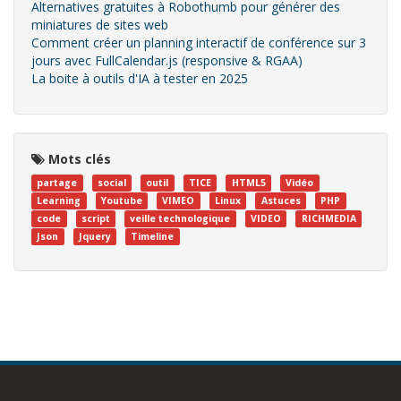
Alternatives gratuites à Robothumb pour générer des
miniatures de sites web
Comment créer un planning interactif de conférence sur 3
jours avec FullCalendar.js (responsive & RGAA)
La boite à outils d'IA à tester en 2025
Mots clés
partage
social
outil
TICE
HTML5
Vidéo
Learning
Youtube
VIMEO
Linux
Astuces
PHP
code
script
veille technologique
VIDEO
RICHMEDIA
Json
Jquery
Timeline