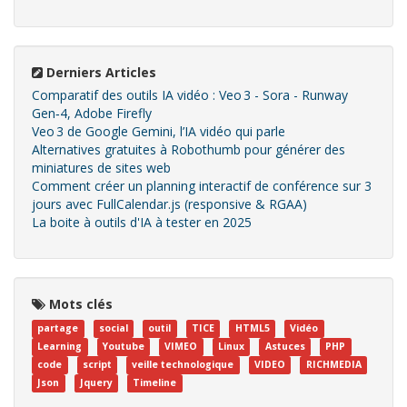
Derniers Articles
Comparatif des outils IA vidéo : Veo 3 - Sora - Runway
Gen‑4, Adobe Firefly
Veo 3 de Google Gemini, l’IA vidéo qui parle
Alternatives gratuites à Robothumb pour générer des
miniatures de sites web
Comment créer un planning interactif de conférence sur 3
jours avec FullCalendar.js (responsive & RGAA)
La boite à outils d'IA à tester en 2025
Mots clés
partage
social
outil
TICE
HTML5
Vidéo
Learning
Youtube
VIMEO
Linux
Astuces
PHP
code
script
veille technologique
VIDEO
RICHMEDIA
Json
Jquery
Timeline