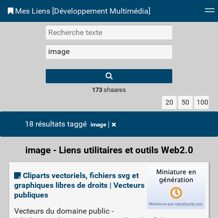
Mes Liens [Développement Multimédia]
Nuage de tags
Accès site
Flux RSS
Conne
173
shaares
20
50
100
18 résultats taggé
image
image - Liens utilitaires et outils Web2.0
Cliparts vectoriels, fichiers svg et
graphiques libres de droits | Vecteurs
publiques
Vecteurs du domaine public -