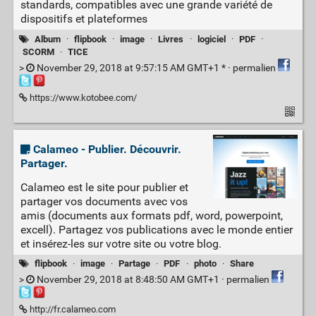
standards, compatibles avec une grande variété de
dispositifs et plateformes
Album
·
flipbook
·
image
·
Livres
·
logiciel
·
PDF
·
SCORM
·
TICE
>
November 29, 2018 at 9:57:15 AM GMT+1 * ·
permalien
https://www.kotobee.com/
Calameo - Publier. Découvrir.
Partager.
Calameo est le site pour publier et
partager vos documents avec vos
amis (documents aux formats pdf, word, powerpoint,
excell). Partagez vos publications avec le monde entier
et insérez-les sur votre site ou votre blog.
flipbook
·
image
·
Partage
·
PDF
·
photo
·
Share
>
November 29, 2018 at 8:48:50 AM GMT+1 ·
permalien
http://fr.calameo.com