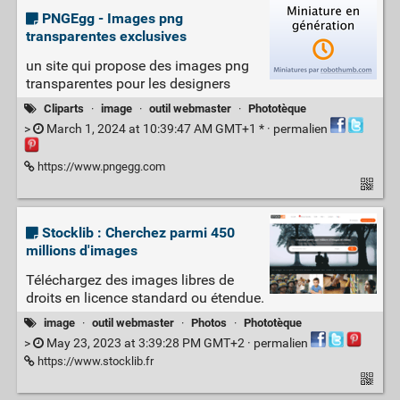
PNGEgg - Images png
transparentes exclusives
un site qui propose des images png
transparentes pour les designers
Cliparts
·
image
·
outil webmaster
·
Phototèque
>
March 1, 2024 at 10:39:47 AM GMT+1 * ·
permalien
https://www.pngegg.com
Stocklib : Cherchez parmi 450
millions d'images
Téléchargez des images libres de
droits en licence standard ou étendue.
image
·
outil webmaster
·
Photos
·
Phototèque
>
May 23, 2023 at 3:39:28 PM GMT+2 ·
permalien
https://www.stocklib.fr