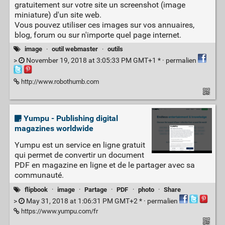
gratuitement sur votre site un screenshot (image
miniature) d'un site web.
Vous pouvez utiliser ces images sur vos annuaires,
blog, forum ou sur n'importe quel page internet.
image
·
outil webmaster
·
outils
>
November 19, 2018 at 3:05:33 PM GMT+1 * ·
permalien
http://www.robothumb.com
Yumpu - Publishing digital
magazines worldwide
Yumpu est un service en ligne gratuit
qui permet de convertir un document
PDF en magazine en ligne et de le partager avec sa
communauté.
flipbook
·
image
·
Partage
·
PDF
·
photo
·
Share
>
May 31, 2018 at 1:06:31 PM GMT+2 * ·
permalien
https://www.yumpu.com/fr