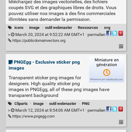
téléchargez des images vectorielles, des fichiers
coupés SVG et des graphiques libres de droits. Vous
pouvez utiliser nos images à des fins commerciales
illimitées sans demander la permission.
icons
·
image
·
outil webmaster
·
Ressources
·
svg
>
March 20, 2024 at 9:52:22 AM GMT+1 ·
permalien
https://publicdomainvectors.org
PNGEgg - Exclusive sticker png
images
Transparent sticker png images for
designers. High quality sticker png
images in PNGEgg, all of these png images have
transparent background
Cliparts
·
image
·
outil webmaster
·
PNG
>
March 12, 2024 at 8:54:06 AM GMT+1 ·
permalien
https://www.pngegg.com