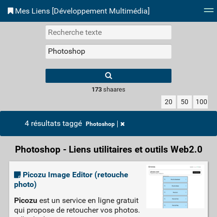
Mes Liens [Développement Multimédia]
Nuage de tags
Accès site
Flux RSS
Conne
173
shaares
20
50
100
4 résultats taggé
Photoshop
Photoshop - Liens utilitaires et outils Web2.0
Picozu Image Editor (retouche
photo)
Picozu
est un service en ligne gratuit
qui propose de retoucher vos photos.