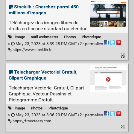
Stocklib : Cherchez parmi 450
millions d'images
Téléchargez des images libres de
droits en licence standard ou étendue.
image
·
outil webmaster
·
Photos
·
Phototèque
>
May 23, 2023 at 3:39:28 PM GMT+2 ·
permalien
https://www.stocklib.fr
Telecharger Vectoriel Gratuit,
Clipart Graphique
Telecharger Vectoriel Gratuit, Clipart
Graphique, Vecteur Dessins et
Pictogramme Gratuit.
image
·
Photos
·
Phototèque
>
May 23, 2023 at 3:36:20 PM GMT+2 ·
permalien
https://fr.vecteezy.com