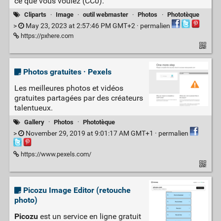
ce que vous voulez (CC0).
Cliparts
·
Image
·
outil webmaster
·
Photos
·
Phototèque
>
May 23, 2023 at 2:57:46 PM GMT+2 ·
permalien
https://pxhere.com
Photos gratuites · Pexels
Les meilleures photos et vidéos
gratuites partagées par des créateurs
talentueux.
Gallery
·
Photos
·
Phototèque
>
November 29, 2019 at 9:01:17 AM GMT+1 ·
permalien
https://www.pexels.com/
Picozu Image Editor (retouche
photo)
Picozu
est un service en ligne gratuit