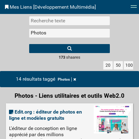
Mes Liens [Développement Multimédia]
Nuage de tags
Accès site
Flux RSS
Conne
173
shaares
20
50
100
14 résultats taggé
Photos
Photos - Liens utilitaires et outils Web2.0
Edit.org : éditeur de photos en
ligne et modèles gratuits
L'éditeur de conception en ligne
apprécié par des millions