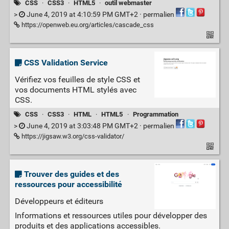
CSS
·
CSS3
·
HTML5
·
outil webmaster
>
June 4, 2019 at 4:10:59 PM GMT+2 ·
permalien
https://openweb.eu.org/articles/cascade_css
CSS Validation Service
Vérifiez vos feuilles de style CSS et
vos documents HTML stylés avec
CSS.
CSS
·
CSS3
·
HTML
·
HTML5
·
Programmation
>
June 4, 2019 at 3:03:48 PM GMT+2 ·
permalien
https://jigsaw.w3.org/css-validator/
Trouver des guides et des
ressources pour accessibilité
Développeurs et éditeurs
Informations et ressources utiles pour développer des
produits et des applications accessibles.