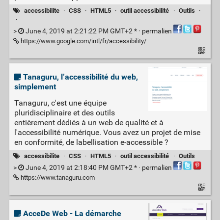
accessibilite
·
CSS
·
HTML5
·
outil accessibilité
·
Outils
·
·
>
June 4, 2019 at 2:21:22 PM GMT+2 * ·
permalien
https://www.google.com/intl/fr/accessibility/
Tanaguru, l’accessibilité du web,
simplement
Tanaguru, c'est une équipe
pluridisciplinaire et des outils
entièrement dédiés à un web de qualité et à
l'accessibilité numérique. Vous avez un projet de mise
en conformité, de labellisation e‑accessible ?
accessibilite
·
CSS
·
HTML5
·
outil accessibilité
·
Outils
>
June 4, 2019 at 2:18:40 PM GMT+2 * ·
permalien
https://www.tanaguru.com
AcceDe Web - La démarche