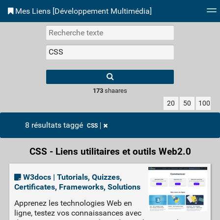
Mes Liens [Développement Multimédia]
Nuage de tags
Accès site
Flux RSS
Conne
173
shaares
20
50
100
8 résultats taggé
CSS
CSS - Liens utilitaires et outils Web2.0
W3docs | Tutorials, Quizzes,
Certificates, Frameworks, Solutions
Apprenez les technologies Web en
ligne, testez vos connaissances avec