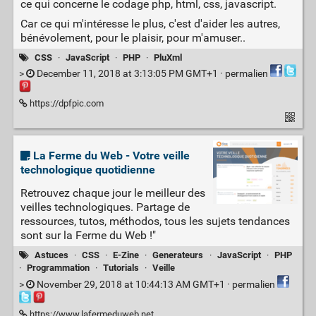
ce qui concerne le codage php, html, css, javascript.
Car ce qui m'intéresse le plus, c'est d'aider les autres,
bénévolement, pour le plaisir, pour m'amuser..
CSS
·
JavaScript
·
PHP
·
PluXml
>
December 11, 2018 at 3:13:05 PM GMT+1 ·
permalien
https://dpfpic.com
La Ferme du Web - Votre veille
technologique quotidienne
Retrouvez chaque jour le meilleur des
veilles technologiques. Partage de
ressources, tutos, méthodos, tous les sujets tendances
sont sur la Ferme du Web !"
Astuces
·
CSS
·
E-Zine
·
Generateurs
·
JavaScript
·
PHP
·
Programmation
·
Tutorials
·
Veille
>
November 29, 2018 at 10:44:13 AM GMT+1 ·
permalien
https://www.lafermeduweb.net