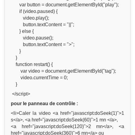
var button = document.getElementById("play");
if (video.paused) {
video.play();
button.textContent = "||";
} else {
video.pause();
button.textContent = ">";
}
}
function restart() {
var video = document.getElementById("tag");
video.currentTime = 0;
}
</script>
pour le panneau de contrôle :
<li>Caler la video <a href="javascript:doSeek(1)">1
s</a>, <a href="javascript:doSeek(60)">1 mn </a>,
<a href="javascript:doSeek(120)">2 mn</a>, <a
href="javascript:doSeek(360)">6 mn</a> ou