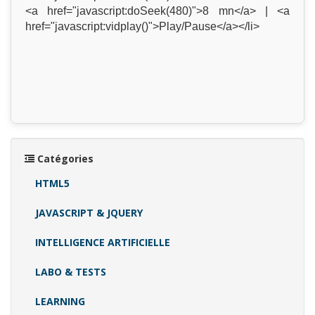
<a href="javascript:doSeek(480)">8 mn</a> | <a
href="javascript:vidplay()">Play/Pause</a></li>
Catégories
HTML5
JAVASCRIPT & JQUERY
INTELLIGENCE ARTIFICIELLE
LABO & TESTS
LEARNING