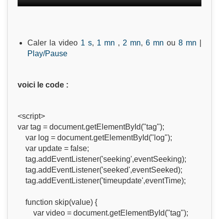
Caler la video
1 s
,
1 mn
,
2 mn
,
6 mn
ou
8 mn
|
Play/Pause
voici le code :
<script>
var tag = document.getElementById("tag");
var log = document.getElementById("log");
var update = false;
tag.addEventListener('seeking',eventSeeking);
tag.addEventListener('seeked',eventSeeked);
tag.addEventListener('timeupdate',eventTime);
function skip(value) {
var video = document.getElementById("tag");