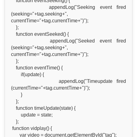
function eventSeeking() {
appendLog("Seeking event fired
(seeking="+tag.seeking+",
currentTime="+tag.currentTime+")");
};
function eventSeeked() {
appendLog("Seeked event fired
(seeking="+tag.seeking+",
currentTime="+tag.currentTime+")");
};
function eventTime() {
if(update) {
appendLog("Timeupdate fired
(currentTime="+tag.currentTime+")");
}
};
function timeUpdate(state) {
update = state;
};
function vidplay() {
var video = document.getElementById("tag");