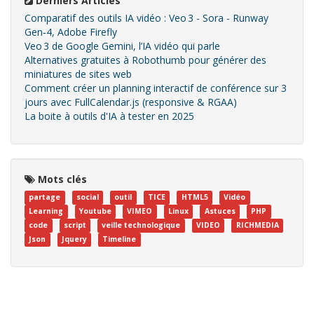
Derniers Articles
Comparatif des outils IA vidéo : Veo 3 - Sora - Runway
Gen‑4, Adobe Firefly
Veo 3 de Google Gemini, l’IA vidéo qui parle
Alternatives gratuites à Robothumb pour générer des
miniatures de sites web
Comment créer un planning interactif de conférence sur 3
jours avec FullCalendar.js (responsive & RGAA)
La boite à outils d'IA à tester en 2025
Mots clés
partage
social
outil
TICE
HTML5
Vidéo
Learning
Youtube
VIMEO
Linux
Astuces
PHP
code
script
veille technologique
VIDEO
RICHMEDIA
Json
Jquery
Timeline