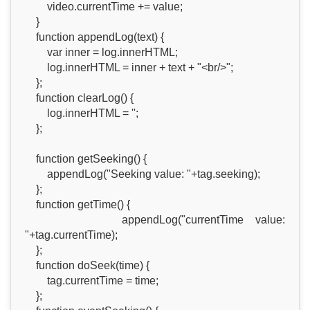
video.currentTime += value;
}
function appendLog(text) {
var inner = log.innerHTML;
log.innerHTML = inner + text + "<br/>";
};
function clearLog() {
log.innerHTML = '';
};
function getSeeking() {
appendLog("Seeking value: "+tag.seeking);
};
function getTime() {
appendLog("currentTime value:
"+tag.currentTime);
};
function doSeek(time) {
tag.currentTime = time;
};